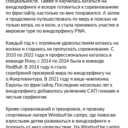
специальности. Тамже я научилась кататься на
виндсерфинге и вскоре готовиться к соревнованиям
по фристайлу, настолько он мне понравился. А затем
я продолжила путешествовать по миру в поисках не
только ветра, но и волн, и стала принимать участие в
мировом туре по виндсерфингу PWA.
Каждый год я с огромным удовольствием катаюсь на
волнах и стараюсь не пропускать соревнования. С
2010 по 2022 года я профессионально каталась в
команде Roxy, с 2014 по 2024 была в команде
RedBull. В 2014 году я стала
серебряной
призеркой
мира по виндсерфингу на
о.Фуертевентура. В 2021 году я вице-чемпионка
Европы по фристайлу.
Последние
несколько лет к
виндсерфингу добавилось увлечение САП гонками и
чистым серфингом.
​Кроме
соревнований
и тренировок, я провожу
спортивные лагеря Windsurf be camps,
где
помогаю
взрослыми детям развиваться в виндсерфинге и
получать от него удовольствие. На Windsurf be camps